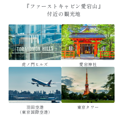
『ファーストキャビン関西空港』
『ファーストキャビン愛宕山』
付近の観光地
付近の観光地
マリンメッセ福岡
長崎新地中華街
首里城公園
京都国際
松江城
島根県立美術館
中洲の屋台街
国際通り
二条城
眼鏡橋
マンガミュージアム
堺･緑のミュージアム
東京国立近代美術館
虎ノ門ヒルズ
穴守稲荷神社
国会議事堂
神田明神
東京ドームシティ
日本科学未来館
りんくうタウン
赤坂Bizタワー
秋葉原電気街
愛宕神社
ハーベストの丘
SHOPS&DINING
瀬長島ウミカジテラス
櫛田神社・住吉神社
平和祈念像
由志園
DMM かりゆし水族館
ハウステンボス
宍道湖
天神
清明神社
一保堂茶舗 京都本店
上野恩賜公園
日本武道館
羽田空港
羽田空港
東京タワー
靖国神社
お台場
皇居
（東京国際空港）
（東京国際空港）
東京ミッドタウン
岸和田城
国立美術館
大仙公園