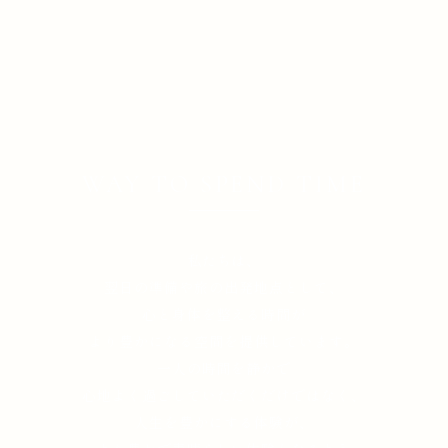
WAY TO SPEND TIME
私たちは、
翌日の準備や旅の出発地点として、
心と身体を整える時間が
より豊かになる空間を提供しています。
一人の時間を静かで
心地よく過ごしていただくだけではなく、
人生を豊かにする体験が、